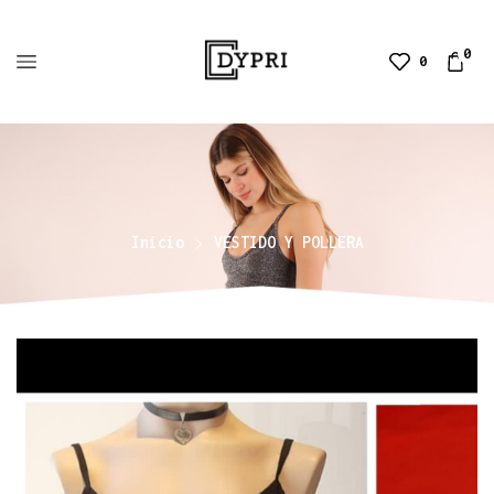
0
0
Inicio
VESTIDO Y POLLERA