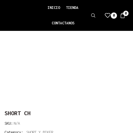
INICIO
TIENDA
0
0
CONTACTANOS
Inicio
SHORT Y BIKER
SHORT CH
SKU:
N/A
Category:
SHORT Y BIKER