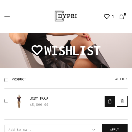
0
1
WISHLIST
ACTION
PRODUCT
BODY MOCA
$
5,800.00
APPLY